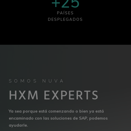
+
25
PAÍSES
DESPLEGADOS
SOMOS NUVA
H
X
M
E
X
P
E
R
T
S
Ya sea porque está comenzando o bien ya está
encaminado con las soluciones de SAP, podemos
ayudarle.