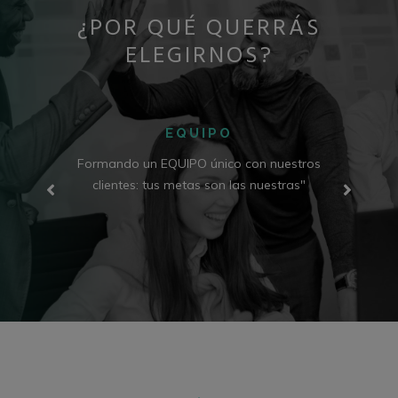
¿POR QUÉ QUERRÁS
ELEGIRNOS?
EQUIPO
Formando un EQUIPO único con nuestros
Con u
edefinir
clientes: tus metas son las nuestras"
noved
os.
proc
impacta