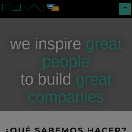
we inspire
great
people
to build
great
companies
¿QUÉ SABEMOS HACER?