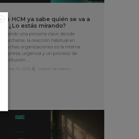
Tu HCM ya sabe quién se va a
X
ir. ¿Lo estás mirando?
Cuando una persona clave decide
marcharse, la reacción habitual en
muchas organizaciones es la misma:
sorpresa, urgencia y un proceso de
sustitución …
May 16, 2026
Gestión de talento