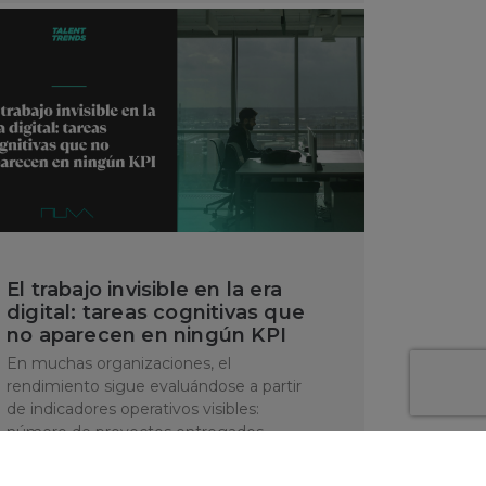
El trabajo invisible en la era
digital: tareas cognitivas que
no aparecen en ningún KPI
En muchas organizaciones, el
rendimiento sigue evaluándose a partir
de indicadores operativos visibles:
número de proyectos entregados,
tiempos de respuesta, volumen de …
Mar 18, 2026