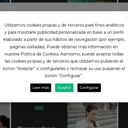
Reinventarse dentro de la
misma empresa es posible.
Utilizamos cookies propias y de terceros para fines analíticos
Pocas organizaciones lo
y para mostrarle publicidad personalizada en base a un perfil
facilitan.
elaborado a partir de sus hábitos de navegación (por ejemplo,
Hay un momento que muchos
páginas visitadas). Puede obtener más información en
profesionales conocen bien. Llevas años
nuestra Política de Cookies. Asimismo, puede aceptar todas
en una empresa, sabes cómo funciona
todo, tienes relaciones consolidadas y un
las cookies propias y de terceros que utilizamos pulsando el
…
botón “Aceptar” o configurarlas o rechazar su uso pulsando el
Jun 1, 2026
Consejos útiles para la empresa
botón “Configurar”.
Leer más
Aceptar
Configurar