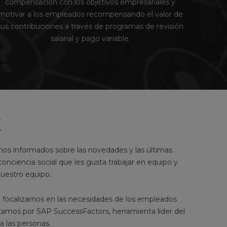
e introducir a los nuevos empleados a la compañía
evalu
freciendo una experiencia personsalizada y dinámica
aseso
que simplifica las tareas administrativas, conectando
gestión 
con las personas desde el primer momento
E
s informados sobre las novedades y las últimas
nciencia social que les gusta trabajar en equipo y
nuestro equipo.
 focalizarnos en las necesidades de los empleados
amos por SAP SuccessFactors, herramienta líder del
a las personas.