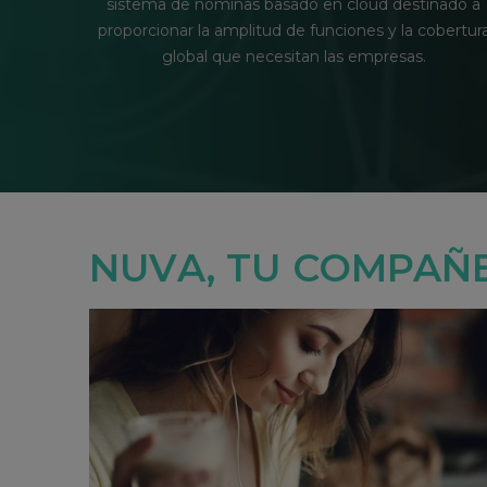
nado a
involucrar y contratar al mejor talento. La solución
bertura
proporciona una experiencia ágil y guíada a lo largo 
todo el proceso de contratación, desde que surge l
necesidad de crear una vacante, hasta la contratació
mediante una buena experiencia del candidato
NUVA, TU COMPAÑE