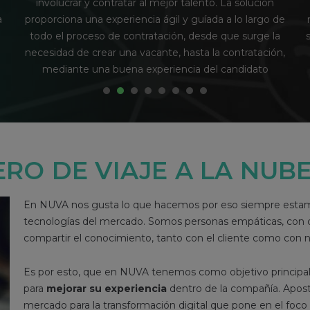
compensación con los objetivos empresariales y
de
motivar a los empleados recompensando el valor de
o
a
sus contribuciones a través de programas de revisión
n,
salarial y pago variable.
1
2
3
4
5
6
7
8
RO DE VIAJE A LA NUB
En NUVA nos gusta lo que hacemos por eso siempre estamo
tecnologías del mercado. Somos personas empáticas, con co
compartir el conocimiento, tanto con el cliente como con 
Es por esto, que en NUVA tenemos como objetivo principal
para
mejorar su experiencia
dentro de la compañía. Apost
mercado para la transformación digital que pone en el foco 