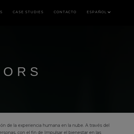
S
CASE STUDIES
CONTACTO
ESPAÑOL
TORS
ón de la experiencia humana en la nube. A través del
rsonas, con el fin de Impulsar el bienestar en las