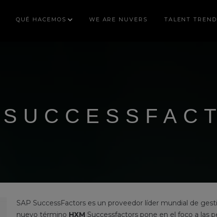
QUÉ HACEMOS
WE ARE NUVERS
TALENT TREND
 SUCCESSFAC
SAP SuccessFactors es un proveedor líder mundial de gesti
nuevo término
HXM
Successfactors pone en el foco a las pe