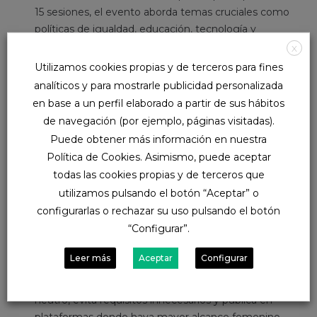
15 sesiones, el evento aborda temas cruciales como
políticas de igualdad, educación, tecnología y
emprendimiento, buscando ser un catalizador para
X
impulsar la igualdad de género en el mundo
Utilizamos cookies propias y de terceros para fines
empresarial.
analíticos y para mostrarle publicidad personalizada
en base a un perfil elaborado a partir de sus hábitos
¿Cómo pueden las empresas contribuir a cerrar la
de navegación (por ejemplo, páginas visitadas).
brecha de género en tecnología?
Puede obtener más información en nuestra
Política de Cookies. Asimismo, puede aceptar
Las empresas desempeñan un papel fundamental en
todas las cookies propias y de terceros que
la promoción de la igualdad de género en el sector
utilizamos pulsando el botón “Aceptar” o
tecnológico. Estas son algunas estrategias que pueden
configurarlas o rechazar su uso pulsando el botón
implementar:
“Configurar”.
Elimina sesgos desde el principio:
Si en los
Leer más
Aceptar
Configurar
procesos de selección apenas llegan mujeres, revisa
cómo redactas las ofertas de empleo. Usa lenguaje
neutro, evita requisitos innecesarios y publica en
plataformas donde haya mayor alcance femenino.