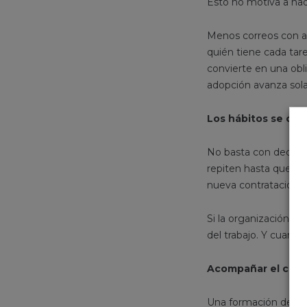
Esto no motiva a na
Menos correos con ar
quién tiene cada tare
convierte en una obl
adopción avanza sola
Los hábitos se con
No basta con decir “
repiten hasta que sale
nueva contratación o 
Si la organización fac
del trabajo. Y cuando
Acompañar el camb
Una formación de do