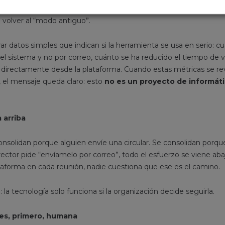
, soporte disponible cuando surgen dudas, recordatorios en lo
e volver al “modo antiguo”.
 datos simples que indican si la herramienta se usa en serio: cu
el sistema y no por correo, cuánto se ha reducido el tiempo de v
directamente desde la plataforma. Cuando estas métricas se rev
, el mensaje queda claro: esto
no es un proyecto de informát
 arriba
nsolidan porque alguien envíe una circular. Se consolidan porque
rector pide “envíamelo por correo”, todo el esfuerzo se viene abaj
ataforma en cada reunión, nadie cuestiona que ese es el camino.
 la tecnología solo funciona si la organización decide seguirla.
es, primero, humana