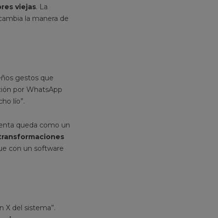
res viejas
. La
 cambia la manera de
eños gestos que
zación por WhatsApp
ho lío”.
mienta queda como un
 transformaciones
que con un software
 X del sistema”.