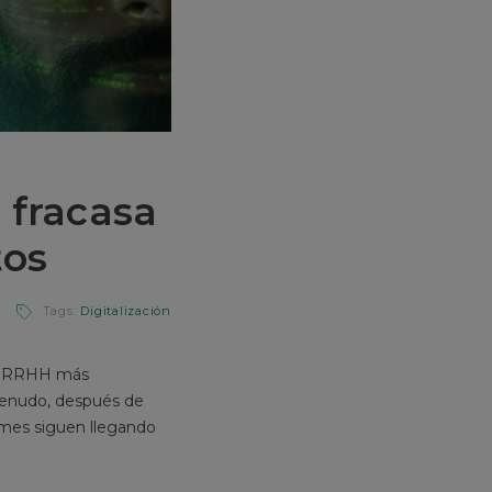
 fracasa
tos
Tags:
Digitalización
de RRHH más
 menudo, después de
ormes siguen llegando