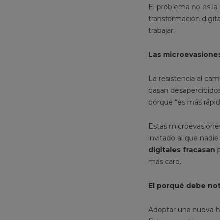
El problema no es la
transformación digit
trabajar.
Las microevasiones
La resistencia al c
pasan desapercibidos
porque “es más rápid
Estas microevasione
invitado al que nadi
digitales fracasan
p
más caro.
El porqué debe nota
Adoptar una nueva h