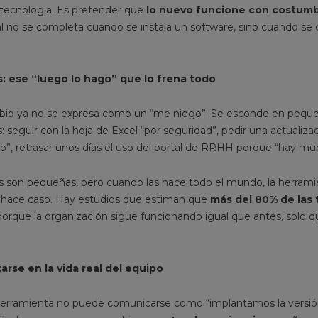
 tecnología. Es pretender que
lo nuevo funcione con costumb
al no se completa cuando se instala un software, sino cuando se
: ese “luego lo hago” que lo frena todo
ambio ya no se expresa como un “me niego”. Se esconde en pequ
: seguir con la hoja de Excel “por seguridad”, pedir una actuali
o”, retrasar unos días el uso del portal de RRHH porque “hay muc
s son pequeñas, pero cuando las hace todo el mundo, la herra
e hace caso. Hay estudios que estiman que
más del 80% de las
orque la organización sigue funcionando igual que antes, solo 
rse en la vida real del equipo
erramienta no puede comunicarse como “implantamos la versión