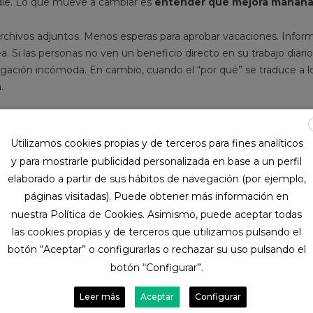
die. Lo que mueve a cambiar es
entender qué mejora mañan
chivos adjuntos. Menos esperas para aprobar vacaciones. Infor
a. Si las personas no ven un beneficio directo en su trabajo diari
igación incómoda. En cambio, cuando el “por qué” se traduce a lo
.
struyen con rituales sencillos
Utilizamos cookies propias y de terceros para fines analíticos
a partir de hoy usamos el sistema”. Los hábitos se crean con peq
y para mostrarle publicidad personalizada en base a un perfil
n solos. Por ejemplo: actualizar los datos al final de la jornada, re
elaborado a partir de sus hábitos de navegación (por ejemplo,
formación, consultar el tablero de People Analytics al preparar 
páginas visitadas). Puede obtener más información en
nuestra Política de Cookies. Asimismo, puede aceptar todas
ilita esos rituales, la herramienta deja de ser una carga y se conv
las cookies propias y de terceros que utilizamos pulsando el
 algo se vuelve costumbre, ya no hay vuelta atrás.
botón “Aceptar” o configurarlas o rechazar su uso pulsando el
botón “Configurar”.
io y medir que está ocurriendo
Leer más
Aceptar
Configurar
s horas no transforma nada. Hace falta acompañar de verdad. 