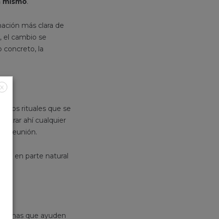
a mismo
.
mación más clara de
o, el cambio se
 concreto, la
X
ueños rituales que se
gistrar ahí cualquier
una reunión.
ierte en parte natural
Personas que ayuden