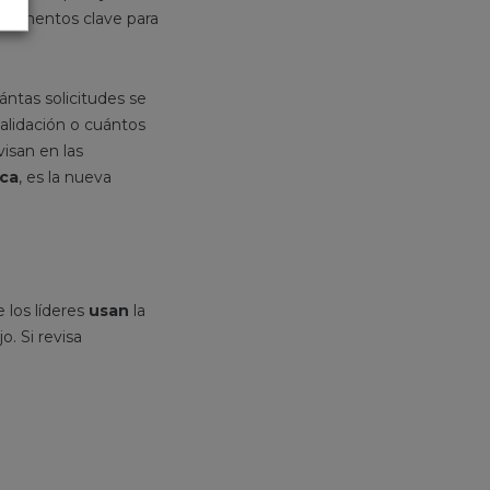
s momentos clave para
ántas solicitudes se
alidación o cuántos
isan en las
ica
, es la nueva
 los líderes
usan
la
o. Si revisa