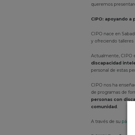
queremos presentaro
CIPO: apoyando a 
CIPO nace en Sabadel
y ofreciendo talleres
Actualmente, CIPO e
discapacidad intele
personal de estas pe
CIPO nos ha enseñado 
de programas de for
personas con disca
comunidad
.
A través de su
págin