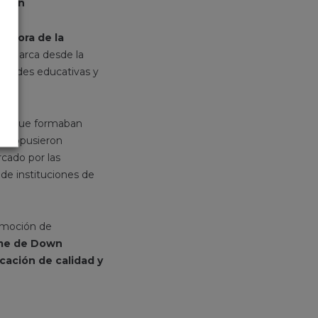
 Down
mejora de la
ón abarca desde la
unidades educativas y
ias que formaban
e propusieron
cado por las
 de instituciones de
romoción de
ome de Down
cación de calidad y