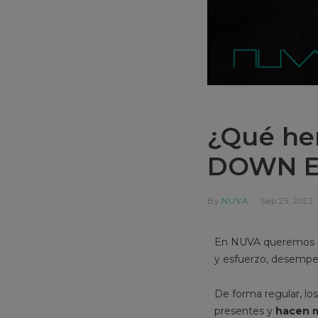
¿Qué he
DOWN E
By
NUVA
Sep 25, 2023
En NUVA queremos re
y esfuerzo, desempeñ
De forma regular, los
presentes y
hacen m