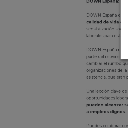
DOWN España: defe
DOWN España es una
calidad de vida de
sensibilización socia
laborales para estas 
DOWN España nace co
parte del movimiento
cambiar el rumbo que
organizaciones de la
asistencia, que eran 
Una lección clave de
oportunidades labor
pueden alcanzar su
a empleos dignos
.
Puedes colaborar con