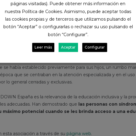
ndiendo los derechos de las personas con síndrome de
páginas visitadas). Puede obtener más información en
nuestra Política de Cookies. Asimismo, puede aceptar todas
 organización dedicada a la
promoción de los derechos y la 
las cookies propias y de terceros que utilizamos pulsando el
 las personas con síndrome de Down y sus familias
. Su misi
botón “Aceptar” o configurarlas o rechazar su uso pulsando el
l hasta la defensa de políticas inclusivas y la promoción de oport
botón “Configurar”.
personas.
Leer más
Aceptar
Configurar
mo resultado de la iniciativa impulsada por un grupo de famil
 asociativo. A mediados de la década de los 70, estas familias s
 se había establecido previamente para sus hijos, un rumbo mar
 época que se centraban en la atención especializada y en el uso
por lo general cerradas y exclusivas.
 DOWN España es la relevancia de la educación inclusiva y la p
ales adecuadas. Han demostrado que
las personas con síndr
 máximo potencial cuando se les brinda acceso a una edu
 esta asociación a través de su
página web
.