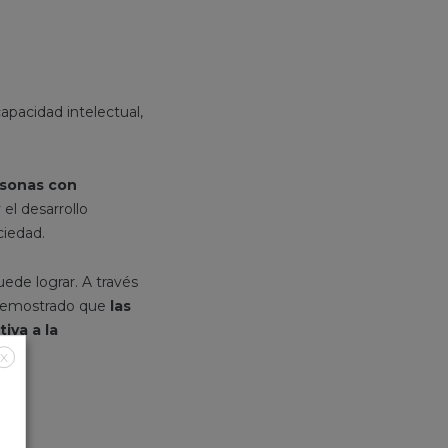
pacidad intelectual,
rsonas con
 el desarrollo
ciedad.
ede lograr. A través
 demostrado que
las
iva a la
X