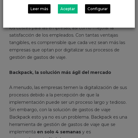
Leer más
Aceptar
Configurar
La digitalización de la gestión de los gastos de viaje
puede mejorar significativamente la eficiencia y reducir
los costes para las empresas, así como mejorar la
satisfacción de los empleados. Con tantas ventajas
tangibles, es comprensible que cada vez sean más las
empresas que optan por digitalizar sus procesos de
gestión de gastos de viaje.
Backpack, la solución más ágil del mercado
A menudo, las empresas temen la digitalización de sus
procesos debido a la percepción de que la
implementación puede ser un proceso largo y tedioso.
Sin embargo, con la solución de gastos de viaje
Backpack esto ya no es un problema. Backpack es una
herramienta de gestión de gastos de viaje que se
implementa
en solo 4 semanas
y es