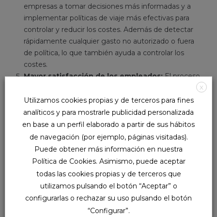
empresas a tomar decisiones más informadas y a
implementar políticas de viaje más efectivas para
controlar y reducir los costes. Además de detectar
rápidamente cualquier gasto no autorizado o fuera
de política, lo que también ayuda a controlar los
costes.
Mayor satisfacción de los empleados:
El proceso
X
manual de presentación de informes de gastos
puede ser frustrante y consumir mucho tiempo. Los
Utilizamos cookies propias y de terceros para fines
empleados tienen que guardar sus recibos, rellenar
analíticos y para mostrarle publicidad personalizada
formularios, enviar correos electrónicos y esperar la
en base a un perfil elaborado a partir de sus hábitos
aprobación de sus informes. Con la digitalización, los
de navegación (por ejemplo, páginas visitadas).
empleados pueden presentar sus informes de forma
Puede obtener más información en nuestra
remota, rápida y sencilla, lo que ahorra tiempo y
Política de Cookies. Asimismo, puede aceptar
reduce la carga administrativa. Además, soluciones
todas las cookies propias y de terceros que
digitales como Backpack ofrecen una experiencia de
utilizamos pulsando el botón “Aceptar” o
usuario intuitiva y amigable, lo que facilita la
configurarlas o rechazar su uso pulsando el botón
presentación de informes de gastos y aumenta la
“Configurar”.
satisfacción de los empleados.