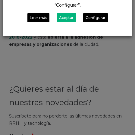
Promover la coordinación entre los servicios de
“Configurar”.
prevención de riesgos laborales de las empresas y la
red de salud mental.
Leer más
Aceptar
Configurar
Esta iniciativa se enmarca en el
Plan de Salud Mental
2016-2022
y está
abierta a la adhesión de
empresas y organizaciones
de la ciudad.
¿Quieres estar al día de
nuestras novedades?
Suscríbete para no perderte las últimas novedades en
RRHH y tecnología.