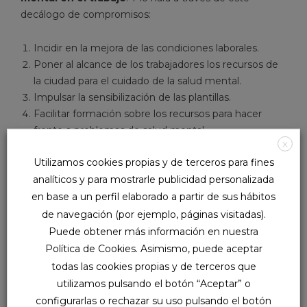
decálogo de compromisos:
Incidir en la mejora de las condiciones laborales.
Poner al alcance de los trabajadores los recursos de
la ciudad para el cuidado de la salud mental.
Impulsar la sensibilización de las plantillas.
Facilitar formación sobre los recursos para hacer
frente a problemas de salud mental.
X
Fomentar la integración laboral de personas con
Utilizamos cookies propias y de terceros para fines
trastornos mentales.
analíticos y para mostrarle publicidad personalizada
Minimizar la exposición a los factores de riesgo
psicosocial en el trabajo.
en base a un perfil elaborado a partir de sus hábitos
Fomentar la implantación de programas específicos
de navegación (por ejemplo, páginas visitadas).
de prevención de trastornos mentales.
Puede obtener más información en nuestra
Combatir el acoso psicológico en el trabajo y la
Política de Cookies. Asimismo, puede aceptar
violencia ocupacional.
todas las cookies propias y de terceros que
Introducir en la empresa herramientas de detección
utilizamos pulsando el botón “Aceptar” o
y prevención de posibles problemas de salud mental.
configurarlas o rechazar su uso pulsando el botón