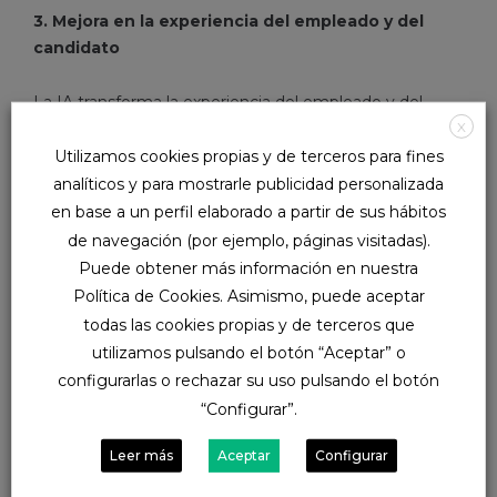
3. Mejora en la experiencia del empleado y del
candidato
La IA transforma la experiencia del empleado y del
X
candidato, ofreciendo un trato personalizado y
adaptado a sus necesidades. Por ejemplo, sistemas de
Utilizamos cookies propias y de terceros para fines
inteligencia artificial como los de SAP SuccessFactors y
analíticos y para mostrarle publicidad personalizada
Eightfold AI pueden guiar a los candidatos a través de
en base a un perfil elaborado a partir de sus hábitos
cada etapa del proceso de contratación, personalizando
de navegación (por ejemplo, páginas visitadas).
las recomendaciones y agilizando las interacciones. Los
Puede obtener más información en nuestra
empleados pueden utilizar estas plataformas para
Política de Cookies. Asimismo, puede aceptar
acceder a programas de desarrollo profesional o recibir
todas las cookies propias y de terceros que
recomendaciones personalizadas de aprendizaje y
utilizamos pulsando el botón “Aceptar” o
capacitación, lo que aumenta su compromiso y
configurarlas o rechazar su uso pulsando el botón
satisfacción en el trabajo.
“Configurar”.
4. Cerrando brechas de talento y promoviendo la
Leer más
Aceptar
Configurar
diversidad