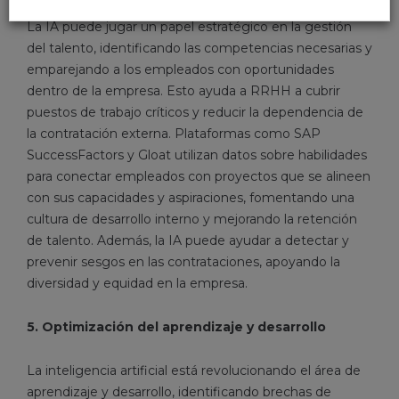
La IA puede jugar un papel estratégico en la gestión
del talento, identificando las competencias necesarias y
emparejando a los empleados con oportunidades
dentro de la empresa. Esto ayuda a RRHH a cubrir
puestos de trabajo críticos y reducir la dependencia de
la contratación externa. Plataformas como SAP
SuccessFactors y Gloat utilizan datos sobre habilidades
para conectar empleados con proyectos que se alineen
con sus capacidades y aspiraciones, fomentando una
cultura de desarrollo interno y mejorando la retención
de talento. Además, la IA puede ayudar a detectar y
prevenir sesgos en las contrataciones, apoyando la
diversidad y equidad en la empresa.
5. Optimización del aprendizaje y desarrollo
La inteligencia artificial está revolucionando el área de
aprendizaje y desarrollo, identificando brechas de