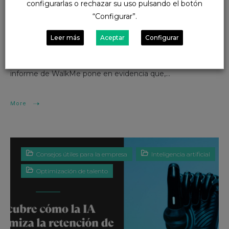
configurarlas o rechazar su uso pulsando el botón
La inteligencia artificial se ha convertido en una de las
“Configurar”.
principales apuestas de inversión para las empresas en
2025. Sin embargo, la distancia entre las expectativas de
Leer más
Aceptar
Configurar
los directivos y la realidad que experimentan los
empleados en su uso sigue siendo considerable. Un
informe de WalkMe pone en evidencia que,...
More
Consejos útiles para la empresa
Inteligencia artificial
Optimización de talento