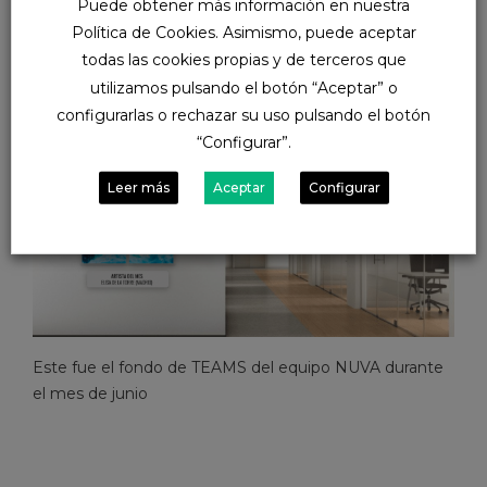
Puede obtener más información en nuestra
NUVA fue la madrileña
Elisa de la Torre
, una artista que
Política de Cookies. Asimismo, puede aceptar
con sus obras nos sumerge en un mundo de
abstracción figurativa absolutamente hipnótico.
todas las cookies propias y de terceros que
utilizamos pulsando el botón “Aceptar” o
configurarlas o rechazar su uso pulsando el botón
“Configurar”.
Leer más
Aceptar
Configurar
Este fue el fondo de TEAMS del equipo NUVA durante
el mes de junio