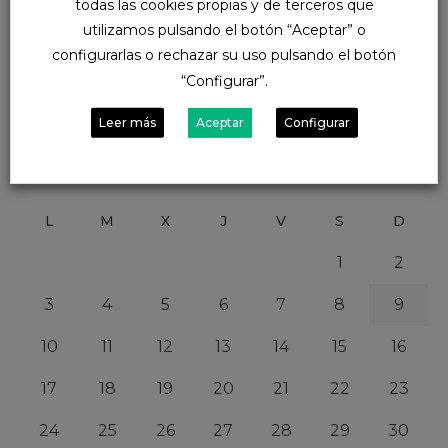
todas las cookies propias y de terceros que
utilizamos pulsando el botón “Aceptar” o
configurarlas o rechazar su uso pulsando el botón
“Configurar”.
Calendar
Leer más
Aceptar
Configurar
agosto 2026
L
M
X
J
V
S
D
1
2
3
4
5
6
7
8
9
10
11
12
13
14
15
16
17
18
19
20
21
22
23
24
25
26
27
28
29
30