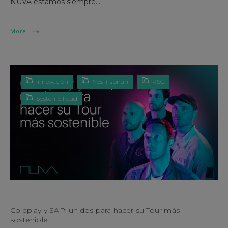
NUVA estamos siempre...
More
Innovación
Nos inspiran
RSC
Sostenibilidad
Coldplay y SAP, unidos para hacer su Tour más
sostenible