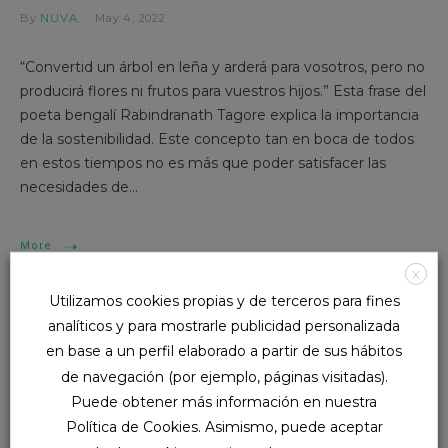
By
NUVA
May 4, 2022
“Convertid un árbol en leña y arderá para vosotros, pero no
producirá flores ni frutos para vuestros hijos.” Esta frase del
poeta bengalí Rabindranath Tagore explica la importancia
de la sostenibilidad. Este concepto tan en boca de todos
en estos tiempos no es más que poder satisfacer las
necesidades de...
More
X
Utilizamos cookies propias y de terceros para fines
analíticos y para mostrarle publicidad personalizada
en base a un perfil elaborado a partir de sus hábitos
de navegación (por ejemplo, páginas visitadas).
Puede obtener más información en nuestra
Search
Política de Cookies. Asimismo, puede aceptar