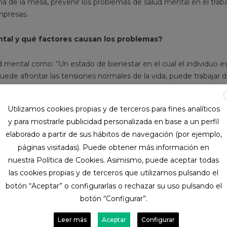
a de la mesa, prevenir los problemas de salud mental en el trab
mpresas.
ntal y qué factores causan los problemas?
 mental como: “Un estado de bienestar en el cual el individuo e
uede afrontar las tensiones normales de la vida, puede trabajar 
de hacer una contribución a su comunidad”.
Utilizamos cookies propias y de terceros para fines analíticos
es en la vida de una persona que pueden afectar a su salud ment
y para mostrarle publicidad personalizada en base a un perfil
ja, enfermedades, dinero, estrés… Y cada uno de esos factores
se
elaborado a partir de sus hábitos de navegación (por ejemplo,
n los demás
, siendo muy difíciles de separar.
páginas visitadas). Puede obtener más información en
nuestra Política de Cookies. Asimismo, puede aceptar todas
rabajo, algunos factores que pueden influir en la salud mental d
las cookies propias y de terceros que utilizamos pulsando el
ales, el entorno de trabajo, equipo, relaciones con los demás, carga 
botón “Aceptar” o configurarlas o rechazar su uso pulsando el
s de la organización o el propio desarrollo profesional dentro de 
botón “Configurar”.
alud mental en el trabajo?
Leer más
Aceptar
Configurar