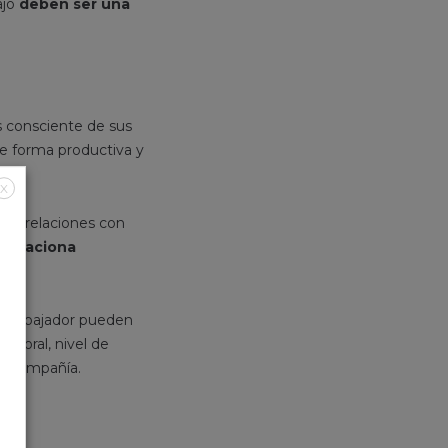
ajo
deben ser una
s consciente de sus
de forma productiva y
X
al: relaciones con
 relaciona
el trabajador pueden
laboral, nivel de
la compañía.