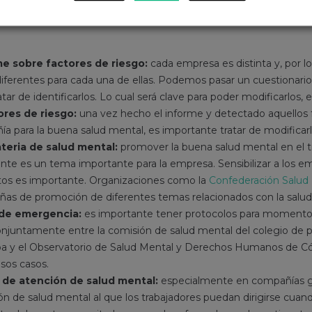
al en el trabajo debe ser una prioridad. Para ello, hay varios m
me sobre factores de riesgo:
cada empresa es distinta y, por lo 
diferentes para cada una de ellas. Podemos pasar un cuestionario
atar de identificarlos. Lo cual será clave para poder modificarlos, 
ores de riesgo:
una vez hecho el informe y detectado aquellos
ía para la buena salud mental, es importante tratar de modificarl
ateria de salud mental:
promover la buena salud mental en el t
te es un tema importante para la empresa. Sensibilizar a los e
os es importante. Organizaciones como la
Confederación Salud
s de promoción de diferentes temas relacionados con la salud
 de emergencia:
es importante tener protocolos para momentos
onjuntamente entre la comisión de salud mental del colegio de p
ba y el Observatorio de Salud Mental y Derechos Humanos de C
sos casos.
o de atención de salud mental:
especialmente en compañías gr
n de salud mental al que los trabajadores puedan dirigirse cuan