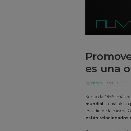
Promover
es una o
By
NUVA
Oct 10, 2022
Según la OMS, más d
mundial
sufrirá algú
estudio de la misma O
están relacionados c