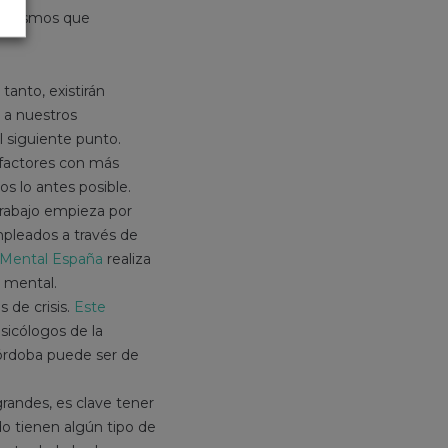
ecanismos que
tanto, existirán
 a nuestros
el siguiente punto.
 factores con más
os lo antes posible.
rabajo empieza por
mpleados a través de
 Mental España
realiza
 mental.
 de crisis.
Este
sicólogos de la
órdoba puede ser de
andes, es clave tener
do tienen algún tipo de