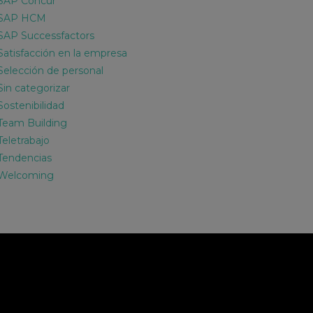
SAP Concur
SAP HCM
SAP Successfactors
Satisfacción en la empresa
Selección de personal
Sin categorizar
Sostenibilidad
Team Building
Teletrabajo
Tendencias
Welcoming