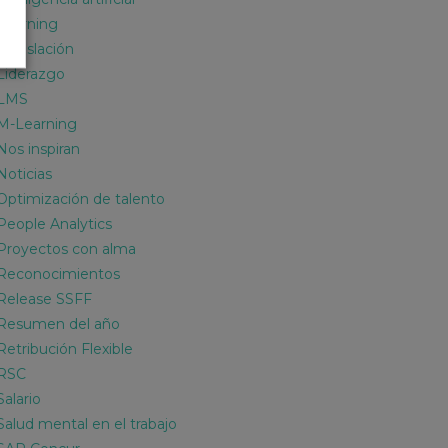
Learning
Legislación
Liderazgo
LMS
M-Learning
Nos inspiran
Noticias
Optimización de talento
People Analytics
Proyectos con alma
Reconocimientos
Release SSFF
Resumen del año
Retribución Flexible
RSC
Salario
Salud mental en el trabajo