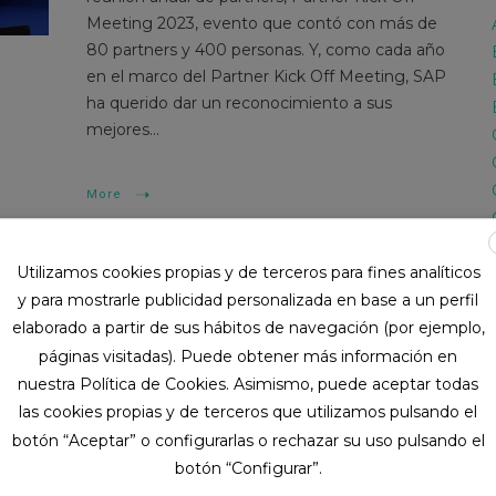
Meeting 2023, evento que contó con más de
80 partners y 400 personas. Y, como cada año
en el marco del Partner Kick Off Meeting, SAP
ha querido dar un reconocimiento a sus
mejores...
More
Utilizamos cookies propias y de terceros para fines analíticos
y para mostrarle publicidad personalizada en base a un perfil
elaborado a partir de sus hábitos de navegación (por ejemplo,
páginas visitadas). Puede obtener más información en
nuestra Política de Cookies. Asimismo, puede aceptar todas
las cookies propias y de terceros que utilizamos pulsando el
botón “Aceptar” o configurarlas o rechazar su uso pulsando el
botón “Configurar”.