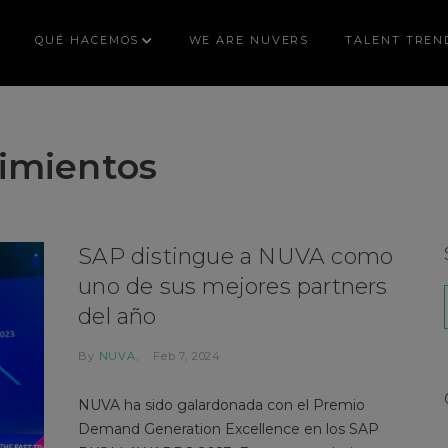
QUÉ HACEMOS
WE ARE NUVERS
TALENT TREN
imientos
SAP distingue a NUVA como
uno de sus mejores partners
del año
By
NUVA
Feb 7, 2024
NUVA ha sido galardonada con el Premio
Demand Generation Excellence en los SAP