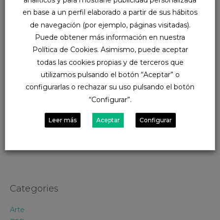
analíticos y para mostrarle publicidad personalizada
L
M
X
J
V
S
D
en base a un perfil elaborado a partir de sus hábitos
de navegación (por ejemplo, páginas visitadas).
1
2
Puede obtener más información en nuestra
3
4
5
6
7
8
9
Política de Cookies. Asimismo, puede aceptar
todas las cookies propias y de terceros que
10
11
12
13
14
15
16
utilizamos pulsando el botón “Aceptar” o
configurarlas o rechazar su uso pulsando el botón
17
18
19
20
21
22
23
“Configurar”.
24
25
26
27
28
29
30
Leer más
Aceptar
Configurar
31
Categories
Arte