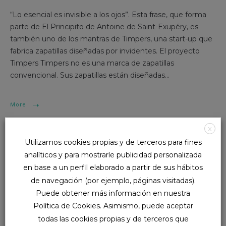
“Lo esencial es invisible a los ojos”. Esta frase, que forma
parte de El Principito de Antoine de Saint-Exupéry, es
también uno de los mantras de Timpers, una start-up que
fabrica zapatillas diseñadas por invidentes. El proyecto
Timpers Timpers no es una marca de zapatillas
convencional. Sus zapatillas están diseñadas...
More
X
Utilizamos cookies propias y de terceros para fines
analíticos y para mostrarle publicidad personalizada
en base a un perfil elaborado a partir de sus hábitos
de navegación (por ejemplo, páginas visitadas).
Search
Puede obtener más información en nuestra
Política de Cookies. Asimismo, puede aceptar
todas las cookies propias y de terceros que