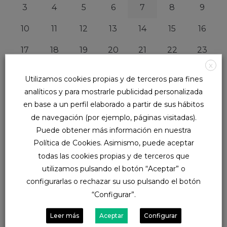
3
4
5
6
7
8
9
10
11
12
13
14
15
16
17
18
19
20
21
22
23
X
24
25
26
27
28
29
30
Utilizamos cookies propias y de terceros para fines
analíticos y para mostrarle publicidad personalizada
31
en base a un perfil elaborado a partir de sus hábitos
de navegación (por ejemplo, páginas visitadas).
Puede obtener más información en nuestra
Política de Cookies. Asimismo, puede aceptar
Categories
todas las cookies propias y de terceros que
utilizamos pulsando el botón “Aceptar” o
Arte
configurarlas o rechazar su uso pulsando el botón
B2B
“Configurar”.
Backpack
Brecha salarial
Leer más
Aceptar
Configurar
Compensación